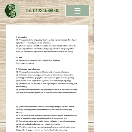
tel:
01224588000